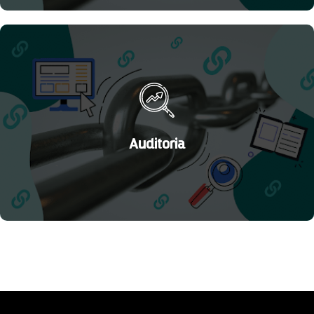
Ganhe mais autoridade no Google com uma estratégia de
backlinks em seu site.
Saiba Mais
Auditoria
Resolva todos os possíveis problemas que estão atrapalhando
o desenvolvimento de seu site.